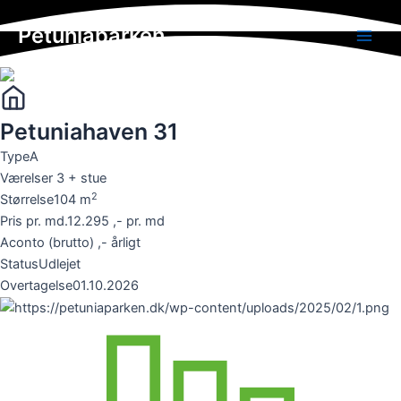
Skip
Petuniaparken
to
Main
content
Men
Petuniahaven 31
Type
A
Værelser
3 + stue
2
Størrelse
104
m
Pris pr. md.
12.295 ,- pr. md
Aconto (brutto)
,- årligt
Status
Udlejet
Overtagelse
01.10.2026
UDLEJNING & FREMVISNING