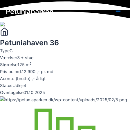
Skip
Petuniaparken
to
Main
content
Men
Petuniahaven 36
Type
C
Værelser
3 + stue
2
Størrelse
125
m
Pris pr. md.
12.990 ,- pr. md
Aconto (brutto)
,- årligt
Status
Udlejet
Overtagelse
01.10.2025
UDLEJNING & FREMVISNING