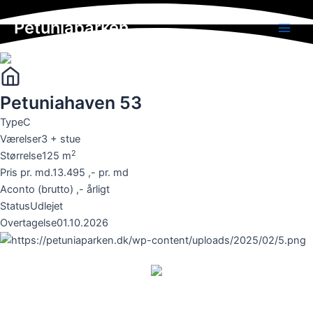
Skip
Petuniaparken
to
Main
content
Men
Petuniahaven 53
Type
C
Værelser
3 + stue
2
Størrelse
125
m
Pris pr. md.
13.495 ,- pr. md
Aconto (brutto)
,- årligt
Status
Udlejet
Overtagelse
01.10.2026
UDLEJNING & FREMVISNING
Lejebolig/Aalborg